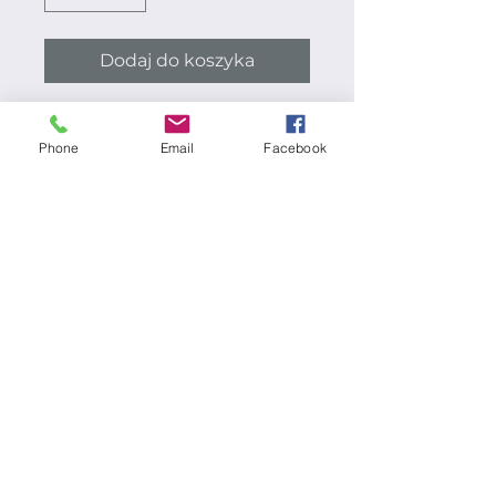
Dodaj do koszyka
Phone
Email
Facebook
TeslaPV
teslapv.pl@gmail.com
514 510 410
TeslaPV.pl Sp z o.o.
Chemików 1B pok 402,
32-600 Oświęcim